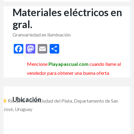
Materiales eléctricos en
gral.
Granvariedad en iluminación
Facebook
Mastodon
Email
Share
Mencione
Playapascual.com
cuando llame al
vendedor para obtener una buena oferta
Ubicación
Rio de la Plata, Ciudad del Plata, Departamento de San
José, Uruguay