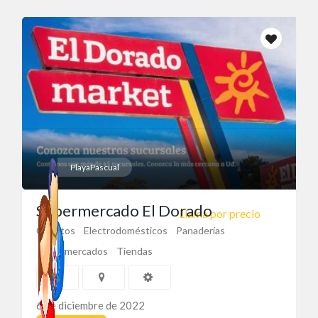
PlayaPascual
Supermercado El Dorado
Llama por precio
Créditos
Electrodomésticos
Panaderías
Supermercados
Tiendas
6 de diciembre de 2022