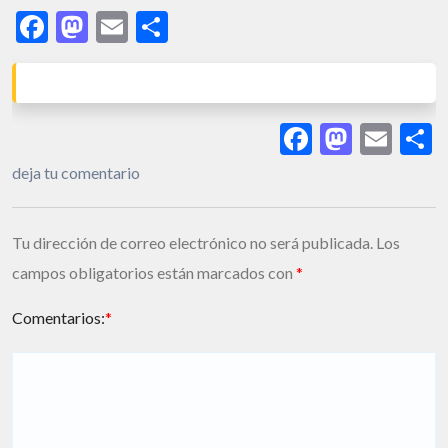
Facebook
Mastodon
Email
Share
Facebook
Masto
Ema
S
deja tu comentario
Tu dirección de correo electrónico no será publicada.
Los
campos obligatorios están marcados con
*
Comentarios:
*