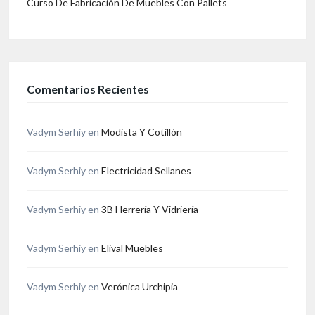
Curso De Fabricación De Muebles Con Pallets
Comentarios Recientes
Vadym Serhiy
en
Modista Y Cotillón
Vadym Serhiy
en
Electricidad Sellanes
Vadym Serhiy
en
3B Herrería Y Vidriería
Vadym Serhiy
en
Elival Muebles
Vadym Serhiy
en
Verónica Urchipia