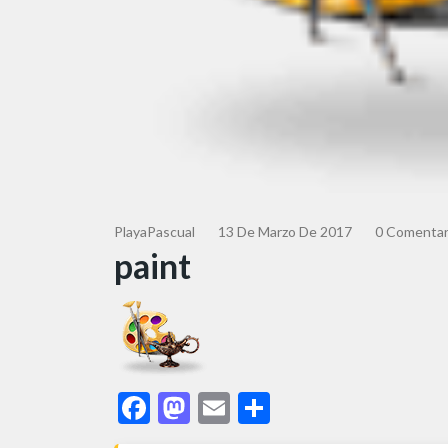
PlayaPascual
13 De Marzo De 2017
0 Comentar
paint
Facebook
Mastodon
Email
Share