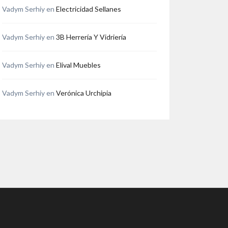
Vadym Serhiy
en
Electricidad Sellanes
Vadym Serhiy
en
3B Herrería Y Vidriería
Vadym Serhiy
en
Elival Muebles
Vadym Serhiy
en
Verónica Urchipia