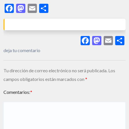
Facebook
Mastodon
Email
Share
Facebook
Masto
Ema
S
deja tu comentario
Tu dirección de correo electrónico no será publicada.
Los
campos obligatorios están marcados con
*
Comentarios:
*