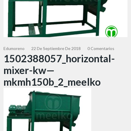
Edumoreno
22 De Septiembre De 2018
0 Comentarios
1502388057_horizontal-
mixer-kw—
mkmh150b_2_meelko