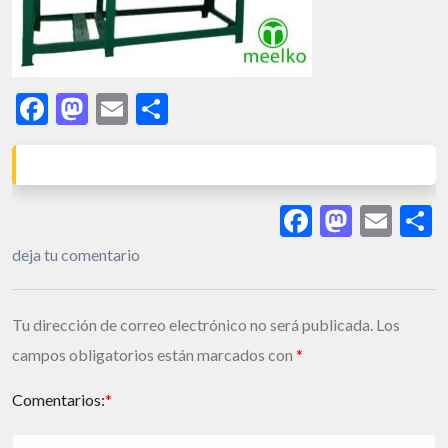
Facebook
Mastodon
Email
Share
Facebook
Masto
Ema
S
deja tu comentario
Tu dirección de correo electrónico no será publicada.
Los
campos obligatorios están marcados con
*
Comentarios:
*