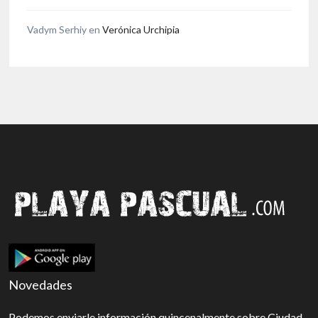
Vadym Serhiy
en
Verónica Urchipia
Novedades
Podemos enviarle información quincenalmente sobre Ciudad