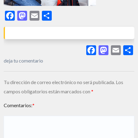
Facebook
Mastodon
Email
Share
Facebook
Masto
Ema
S
deja tu comentario
Tu dirección de correo electrónico no será publicada.
Los
campos obligatorios están marcados con
*
Comentarios:
*