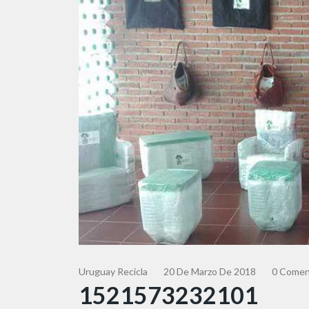
Uruguay Recicla
20 De Marzo De 2018
0 Comen
1521573232101