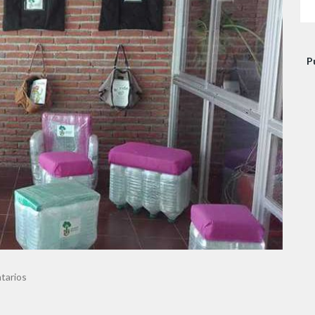
P
tarios