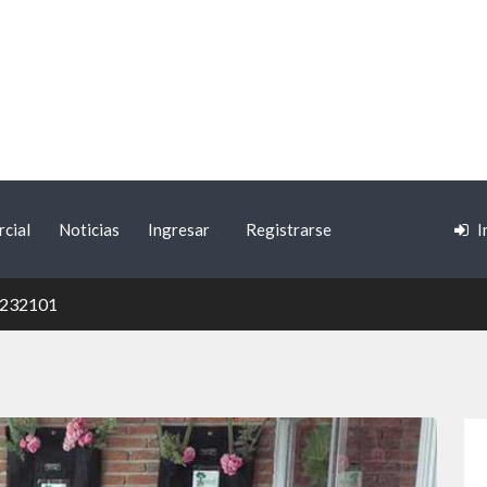
cial
Noticias
Ingresar
Registrarse
I
232101