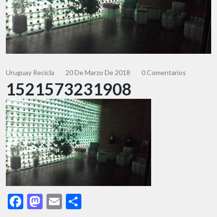
Uruguay Recicla
20 De Marzo De 2018
0 Comentarios
1521573231908
Facebook
Mastodon
Email
Share