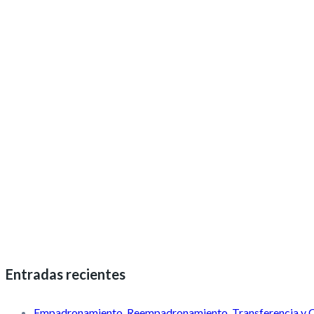
Entradas recientes
Empadronamiento, Reempadronamiento, Transferencia y 