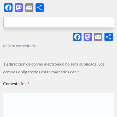
Facebook
Mastodon
Email
Share
Facebook
Masto
Ema
S
deja tu comentario
Tu dirección de correo electrónico no será publicada.
Los
campos obligatorios están marcados con
*
Comentarios:
*