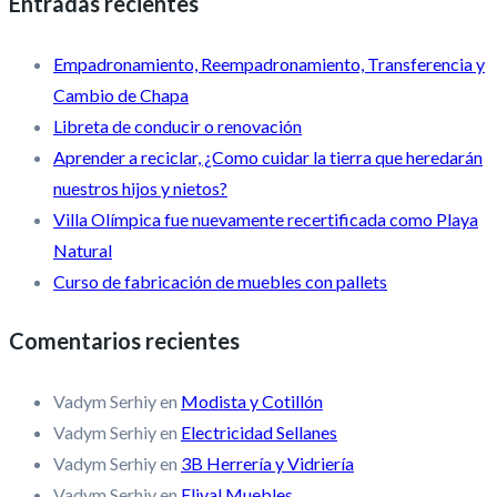
Entradas recientes
Empadronamiento, Reempadronamiento, Transferencia y
Cambio de Chapa
Libreta de conducir o renovación
Aprender a reciclar, ¿Como cuidar la tierra que heredarán
nuestros hijos y nietos?
Villa Olímpica fue nuevamente recertificada como Playa
Natural
Curso de fabricación de muebles con pallets
Comentarios recientes
Vadym Serhiy
en
Modista y Cotillón
Vadym Serhiy
en
Electricidad Sellanes
Vadym Serhiy
en
3B Herrería y Vidriería
Vadym Serhiy
en
Elival Muebles