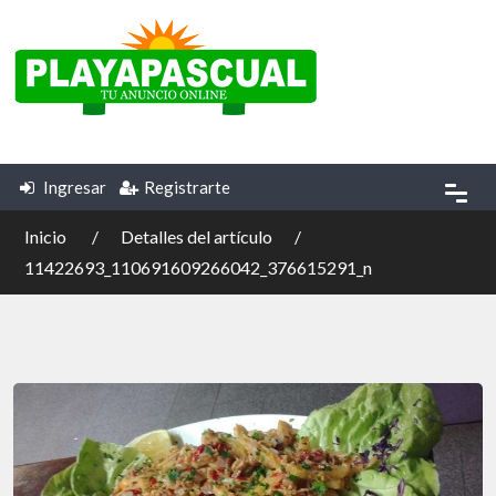
Ingresar
Registrarte
Inicio
Detalles del artículo
11422693_110691609266042_376615291_n