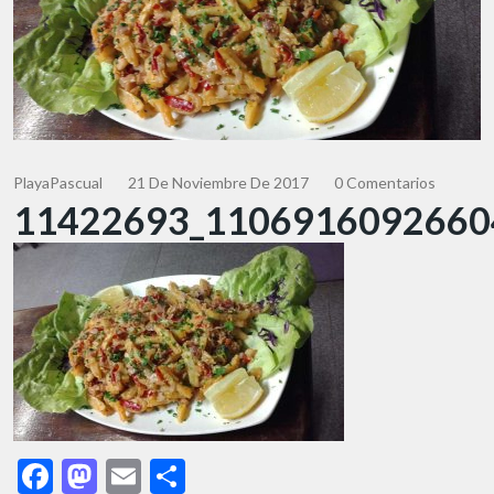
PlayaPascual
21 De Noviembre De 2017
0 Comentarios
11422693_1106916092660
Facebook
Mastodon
Email
Share